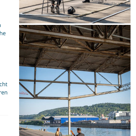
n
che
cht
ren