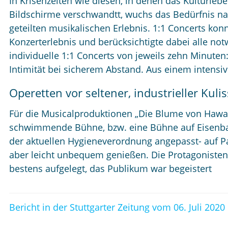
In Krisenzeiten wie diesen, in denen das Kulturleb
Bildschirme verschwandtt, wuchs das Bedürfnis n
geteilten musikalischen Erlebnis. 1:1 Concerts konn
Konzerterlebnis und berücksichtigte dabei alle n
individuelle 1:1 Concerts von jeweils zehn Minuten
Intimität bei sicherem Abstand. Aus einem intensiv
Operetten vor seltener, industrieller Kuli
Für die Musicalproduktionen „Die Blume von Hawai
schwimmende Bühne, bzw. eine Bühne auf Eisenbah
der aktuellen Hygieneverordnung angepasst- auf Pa
aber leicht unbequem genießen. Die Protagonisten
bestens aufgelegt, das Publikum war begeistert
Bericht in der Stuttgarter Zeitung vom 06. Juli 2020