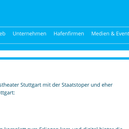
eb
Unternehmen
Hafenfirmen
Medien & Even
heater Stuttgart mit der Staatstoper und eher
tgart: