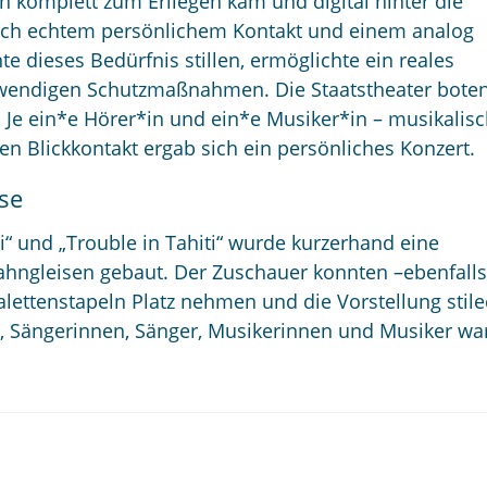
en komplett zum Erliegen kam und digital hinter die
ach echtem persönlichem Kontakt und einem analog
te dieses Bedürfnis stillen, ermöglichte ein reales
otwendigen Schutzmaßnahmen. Die Staatstheater bote
: Je ein*e Hörer*in und ein*e Musiker*in – musikalis
en Blickkontakt ergab sich ein persönliches Konzert.
sse
“ und „Trouble in Tahiti“ wurde kurzerhand eine
ngleisen gebaut. Der Zuschauer konnten –ebenfalls
lettenstapeln Platz nehmen und die Vorstellung stile
, Sängerinnen, Sänger, Musikerinnen und Musiker wa