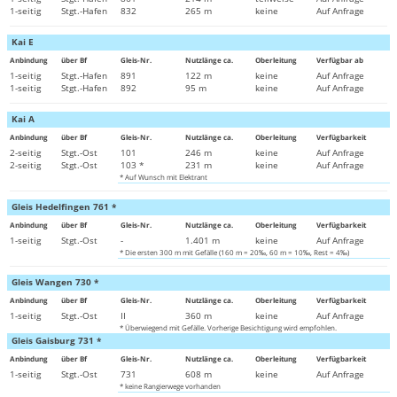
1-seitig
Stgt.-Hafen
832
265 m
keine
Auf Anfrage
Kai E
Anbindung
über Bf
Gleis-Nr.
Nutzlänge ca.
Oberleitung
Verfügbar ab
1-seitig
Stgt.-Hafen
891
122 m
keine
Auf Anfrage
1-seitig
Stgt.-Hafen
892
95 m
keine
Auf Anfrage
Kai A
Anbindung
über Bf
Gleis-Nr.
Nutzlänge ca.
Oberleitung
Verfügbarkeit
2-seitig
Stgt.-Ost
101
246 m
keine
Auf Anfrage
2-seitig
Stgt.-Ost
103 *
231 m
keine
Auf Anfrage
* Auf Wunsch mit Elektrant
Gleis Hedelfingen 761 *
Anbindung
über Bf
Gleis-Nr.
Nutzlänge ca.
Oberleitung
Verfügbarkeit
1-seitig
Stgt.-Ost
-
1.401 m
keine
Auf Anfrage
* Die ersten 300 m mit Gefälle (160 m = 20‰, 60 m = 10‰, Rest = 4‰)
Gleis Wangen 730 *
Anbindung
über Bf
Gleis-Nr.
Nutzlänge ca.
Oberleitung
Verfügbarkeit
1-seitig
Stgt.-Ost
II
360 m
keine
Auf Anfrage
* Überwiegend mit Gefälle. Vorherige Besichtigung wird empfohlen.
Gleis Gaisburg 731 *
Anbindung
über Bf
Gleis-Nr.
Nutzlänge ca.
Oberleitung
Verfügbarkeit
1-seitig
Stgt.-Ost
731
608 m
keine
Auf Anfrage
* keine Rangierwege vorhanden