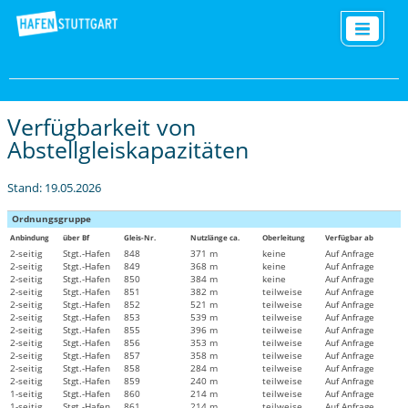
Verfügbarkeit von
Abstellgleiskapazitäten
Stand: 19.05.2026
Ordnungsgruppe
Anbindung
über Bf
Gleis-Nr.
Nutzlänge ca.
Oberleitung
Verfügbar ab
2-seitig
Stgt.-Hafen
848
371 m
keine
Auf Anfrage
2-seitig
Stgt.-Hafen
849
368 m
keine
Auf Anfrage
2-seitig
Stgt.-Hafen
850
384 m
keine
Auf Anfrage
2-seitig
Stgt.-Hafen
851
382 m
teilweise
Auf Anfrage
2-seitig
Stgt.-Hafen
852
521 m
teilweise
Auf Anfrage
2-seitig
Stgt.-Hafen
853
539 m
teilweise
Auf Anfrage
2-seitig
Stgt.-Hafen
855
396 m
teilweise
Auf Anfrage
2-seitig
Stgt.-Hafen
856
353 m
teilweise
Auf Anfrage
2-seitig
Stgt.-Hafen
857
358 m
teilweise
Auf Anfrage
2-seitig
Stgt.-Hafen
858
284 m
teilweise
Auf Anfrage
2-seitig
Stgt.-Hafen
859
240 m
teilweise
Auf Anfrage
1-seitig
Stgt.-Hafen
860
214 m
teilweise
Auf Anfrage
1-seitig
Stgt.-Hafen
861
214 m
teilweise
Auf Anfrage