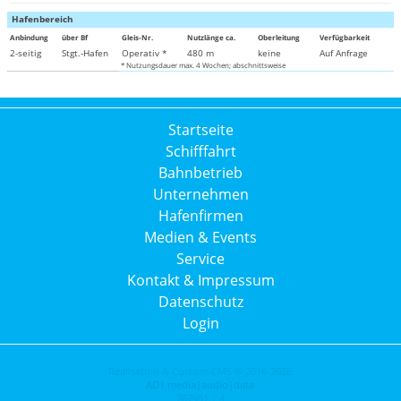
Hafenbereich
Anbindung
über Bf
Gleis-Nr.
Nutzlänge ca.
Oberleitung
Verfügbarkeit
2-seitig
Stgt.-Hafen
Operativ *
480 m
keine
Auf Anfrage
* Nutzungsdauer max. 4 Wochen; abschnittsweise
Startseite
Schifffahrt
Bahnbetrieb
Unternehmen
Hafenfirmen
Medien & Events
Service
Kontakt & Impressum
Datenschutz
Login
Realisation & Custom-CMS © 2016-2026
AD1 media|audio|data
787951 | 4